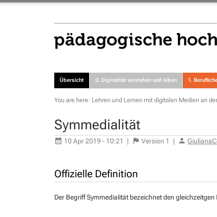
Übersicht
0. Digitalität verstehen und leben
1. Beruflic
You are here:
Lehren und Lernen mit digitalen Medien an d
Symmedialität
10 Apr 2019 - 10:21
|
Version
1
|
GiulianaC
Offizielle Definition
Der Begriff Symmedialität bezeichnet den gleichzeitgen 