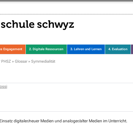
hes Engagement
2. Digitale Ressourcen
3. Lehren und Lernen
4. Evaluation
er PHSZ
»
Glossar
»
Symmedialität
ossi
Einsatz digitaler/neuer Medien und analoger/alter Medien im Unterricht.