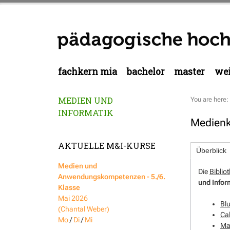
fachkern mia
bachelor
master
wei
MEDIEN UND
You are here:
INFORMATIK
Medienk
AKTUELLE M&I-KURSE
Überblick
Medien und
Die
Biblio
Anwendungskompetenzen - 5./6.
und Infor
Klasse
Mai 2026
Blu
(Chantal Weber)
Cal
Mo
/
Di
/
Mi
Ma