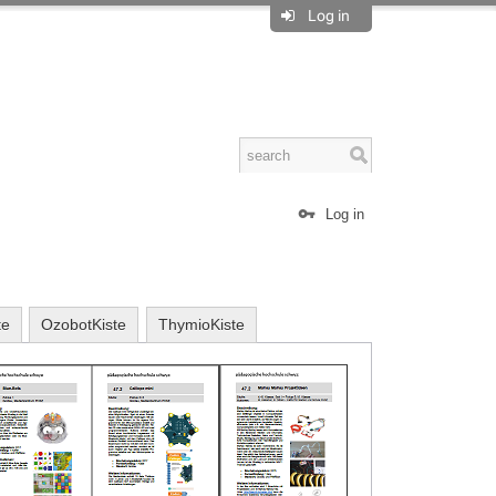
Log in
Log in
te
OzobotKiste
ThymioKiste