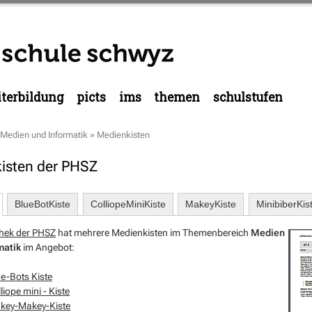
terbildung
picts
ims
themen
schulstufen
Medien und Informatik
»
Medienkisten
isten der PHSZ
BlueBotKiste
ColliopeMiniKiste
MakeyKiste
MinibiberKis
thek der PHSZ
hat mehrere Medienkisten im Themenbereich
Medien
matik
im Angebot:
e-Bots Kiste
liope mini - Kiste
key-Makey-Kiste