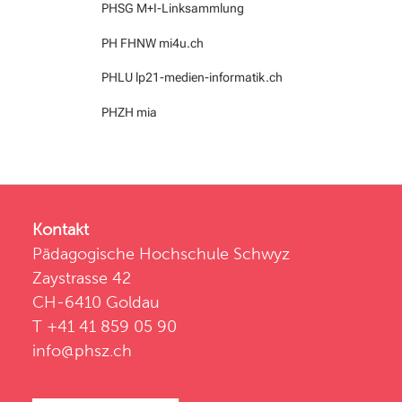
PHSG M+I-Linksammlung
PH FHNW mi4u.ch
PHLU lp21-medien-informatik.ch
PHZH mia
Kontakt
Pädagogische Hochschule Schwyz
Zaystrasse 42
CH-6410 Goldau
T +41 41 859 05 90
info@phsz.ch